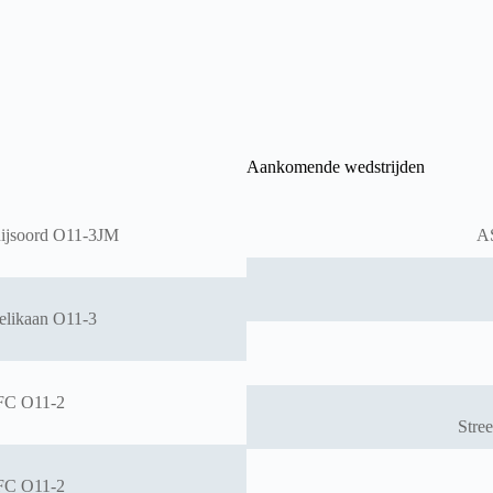
Aankomende wedstrijden
ijsoord O11-3JM
A
elikaan O11-3
FC O11-2
Stre
FC O11-2