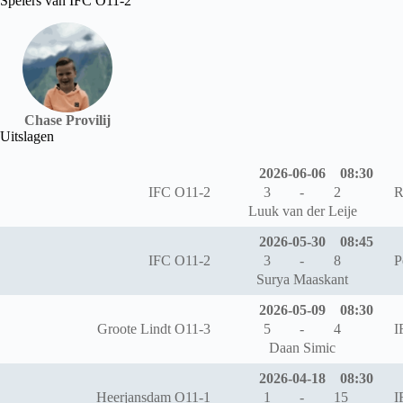
Spelers van IFC O11-2
Chase Provilij
Uitslagen
2026-06-06
08:30
IFC O11-2
3
-
2
R
Luuk van der Leije
2026-05-30
08:45
IFC O11-2
3
-
8
P
Surya Maaskant
2026-05-09
08:30
Groote Lindt O11-3
5
-
4
I
Daan Simic
2026-04-18
08:30
Heerjansdam O11-1
1
-
15
I