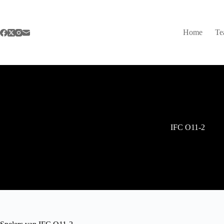
Ga
naar
de
inhoud
Home
Te
IFC O11-2