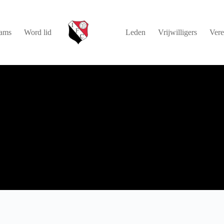
ams
Word lid
Leden
Vrijwilligers
Vere