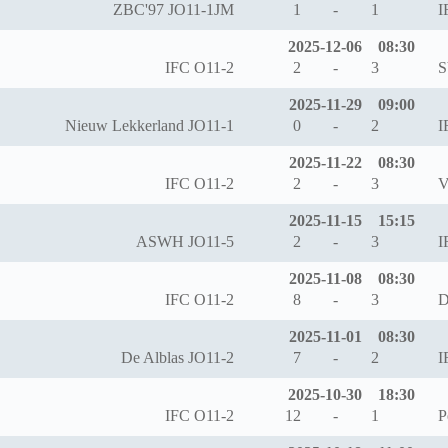
ZBC'97 JO11-1JM
1
-
1
I
2025-12-06
08:30
IFC O11-2
2
-
3
S
2025-11-29
09:00
Nieuw Lekkerland JO11-1
0
-
2
I
2025-11-22
08:30
IFC O11-2
2
-
3
V
2025-11-15
15:15
ASWH JO11-5
2
-
3
I
2025-11-08
08:30
IFC O11-2
8
-
3
D
2025-11-01
08:30
De Alblas JO11-2
7
-
2
I
2025-10-30
18:30
IFC O11-2
12
-
1
P