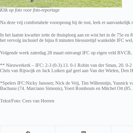
Klik op foto voor foto-reportage
Na deze vrij comfortabele voorsprong bij de rust, leek er aanvankelij
In het laatste kwartier zette de thuisploeg aan en wist het in de 75e 
het vervolg inclusief de bijna 8 minuten blessuretijd wankelde IFC wel,
Volgende week zaterdag 28 maart ontvangt IFC op eigen veld BVCB, dat
** Nieuwerkerk – IFC: 2-3 (0-3).13. 0-1 Robin van der Sman, 20. 0-2
Chris van Rijswijk en Jack Luiken gaf geel aan Van der Wielen, Den H
*Spelers IFC:Nicky Janssen; Nick de Veij, Tim Willemstijn, Yannick 
Bachaou (74. Marciano Simonis), Yoeri Rombouts en Mitchel Ott (85. 
Tekst/Foto: Cees van Heeren