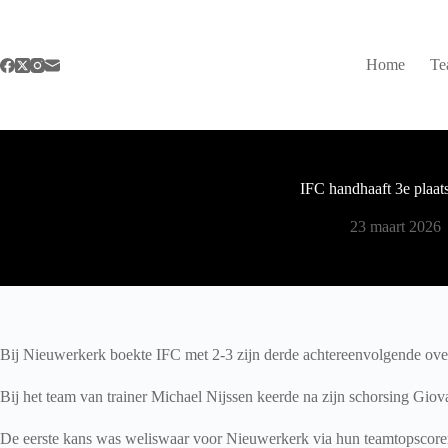
Ga
naar
de
inhoud
Home
Te
IFC handhaaft 3e plaat
23 maart 2026
Bij Nieuwerkerk boekte IFC met 2-3 zijn derde achtereenvolgende over
Bij het team van trainer Michael Nijssen keerde na zijn schorsing Gio
De eerste kans was weliswaar voor Nieuwerkerk via hun teamtopscorer 