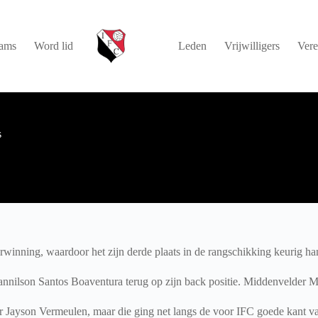
ams
Word lid
Leden
Vrijwilligers
Vere
s
winning, waardoor het zijn derde plaats in de rangschikking keurig h
vannilson Santos Boaventura terug op zijn back positie. Middenvelder M
Jayson Vermeulen, maar die ging net langs de voor IFC goede kant van