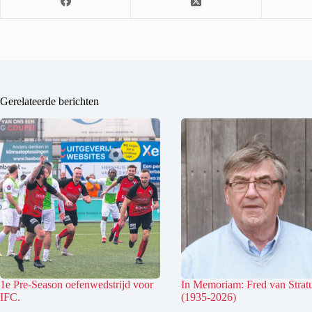
Gerelateerde berichten
1e Pre-Season oefenwedstrijd voor
In Memoriam: Fred van Stra
IFC.
(1935-2026)