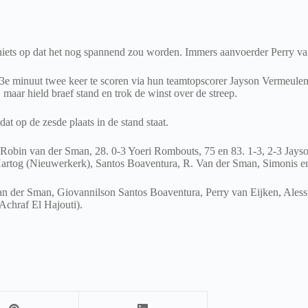
k niets op dat het nog spannend zou worden. Immers aanvoerder Perry va
en 83e minuut twee keer te scoren via hun teamtopscorer Jayson Vermeule
 maar hield braef stand en trok de winst over de streep.
 op de zesde plaats in de stand staat.
 Robin van der Sman, 28. 0-3 Yoeri Rombouts, 75 en 83. 1-3, 2-3 Jay
artog (Nieuwerkerk), Santos Boaventura, R. Van der Sman, Simonis en 
van der Sman, Giovannilson Santos Boaventura, Perry van Eijken, Ale
Achraf El Hajouti).